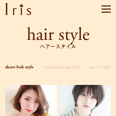
hair style
ヘアースタイル
short-bob style
medium-long style
men's style